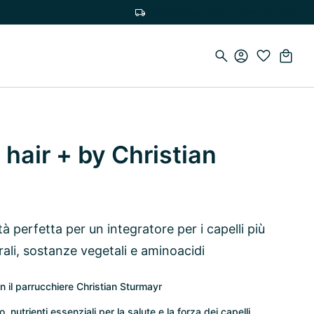
Spedizione gratuita a partire da 50 €
 hair + by Christian
à perfetta per un integratore per i capelli più
rali, sostanze vegetali e aminoacidi
n il parrucchiere Christian Sturmayr
, nutrienti essenziali per la salute e la forza dei capelli.