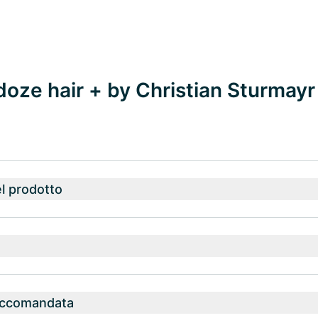
doze hair + by Christian Sturmayr
l prodotto
accomandata