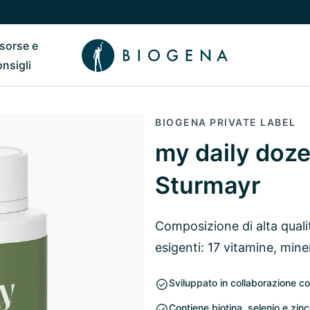
isorse e
ub
 il sottomenu di Chi siamo
Riavvia il sottomenu di Risorse e consigli
onsigli
BIOGENA PRIVATE LABEL
my daily doze
Sturmayr
Composizione di alta qualit
esigenti: 17 vitamine, mine
Sviluppato in collaborazione co
Contiene biotina, selenio e zinco