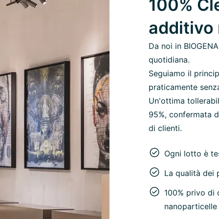
100% Cle
additivo
Da noi in BIOGENA,
quotidiana.
Seguiamo il princip
praticamente senza c
Un'ottima tollerab
95%, confermata da
di clienti.
Ogni lotto è t
La qualità dei p
100% privo di c
nanoparticelle