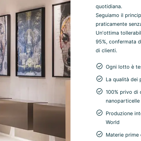
quotidiana.
Seguiamo il princip
praticamente senza c
Un'ottima tollerab
95%, confermata da
di clienti.
Ogni lotto è t
La qualità dei p
100% privo di c
nanoparticelle
Produzione int
World
Materie prime 