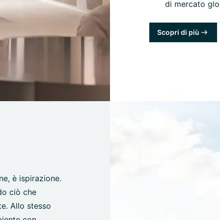
di mercato glo
Scopri di più
e, è ispirazione.
do ciò che
e. Allo stesso
biente con