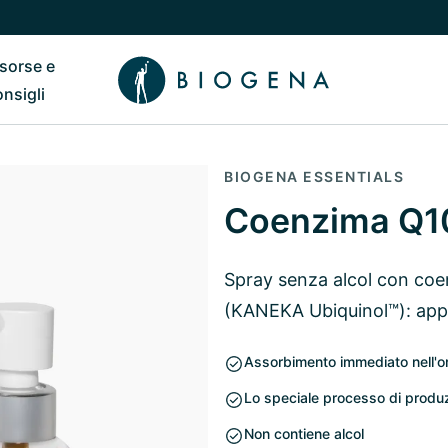
isorse e
ub
 il sottomenu di Chi siamo
Riavvia il sottomenu di Risorse e consigli
onsigli
BIOGENA ESSENTIALS
Coenzima Q10
Spray senza alcol con coen
(KANEKA Ubiquinol™): applic
Assorbimento immediato nell'
Lo speciale processo di produz
Non contiene alcol