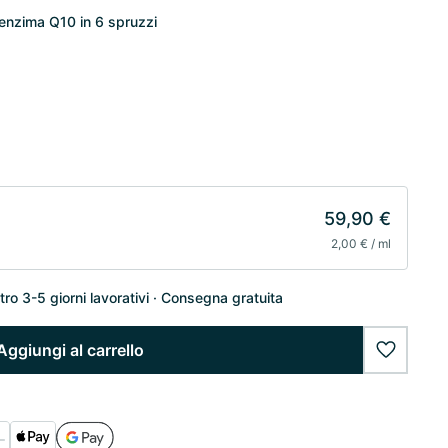
enzima Q10 in 6 spruzzi
59,90 €
2,00 € / ml
o 3-5 giorni lavorativi
Consegna gratuita
Aggiungi al carrello
wishlist