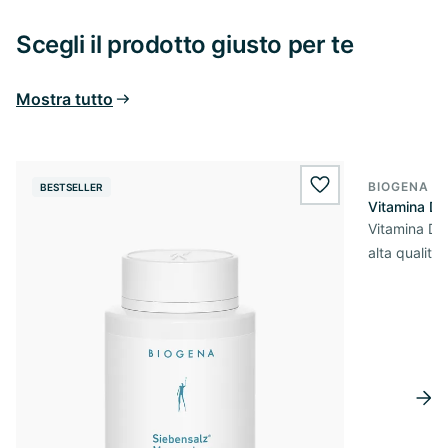
Scegli il prodotto giusto per te
Mostra tutto
BIOGENA E
BESTSELLER
BESTSELL
wishlist.add
Vitamina D
Vitamina D3 
alta qualità