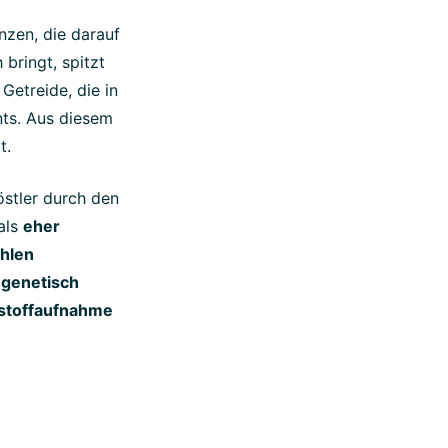
nzen, die darauf
bringt, spitzt
Getreide, die in
ts. Aus diesem
t.
östler durch den
als
eher
ählen
genetisch
rstoffaufnahme