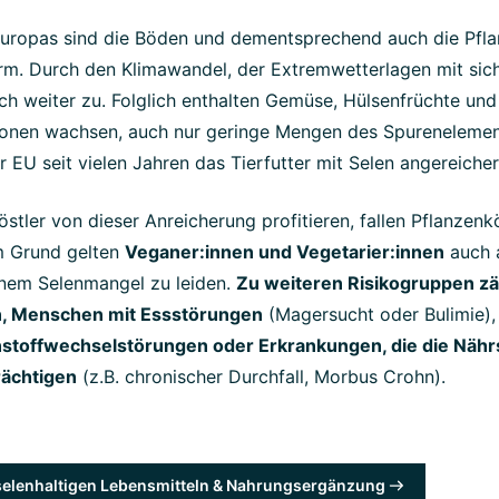
 Europas sind die Böden und dementsprechend auch die Pfla
m. Durch den Klimawandel, der Extremwetterlagen mit sich 
ch weiter zu. Folglich enthalten Gemüse, Hülsenfrüchte und 
onen wachsen, auch nur geringe Mengen des Spurenelemen
r EU seit vielen Jahren das Tierfutter mit Selen angereicher
tler von dieser Anreicherung profitieren, fallen Pflanzenk
m Grund gelten
Veganer:innen und Vegetarier:innen
auch 
inem Selenmangel zu leiden.
Zu weiteren Risikogruppen z
n, Menschen mit Essstörungen
(Magersucht oder Bulimie),
nstoffwechselstörungen oder Erkrankungen, die die Näh
rächtigen
(z.B. chronischer Durchfall, Morbus Crohn).
 selenhaltigen Lebensmitteln & Nahrungsergänzung