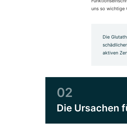
Funktionseinsch
uns so wichtige 
Die Glutath
schädliche
aktiven Zen
02
Die Ursachen 