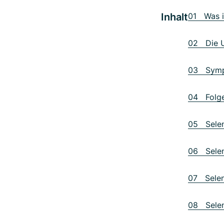
Inhalt
01 Was i
02 Die U
03 Sympt
04 Folge
05 Selen
06 Selen
07 Selenm
08 Selen