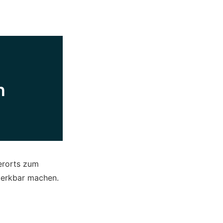
n
erorts zum
merkbar machen.