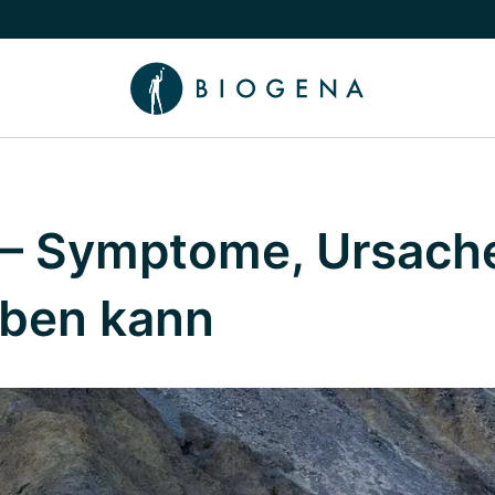
chalten
menü Wissen umschalten
– Symptome, Ursach
eben kann