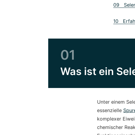
09 Selen
10 Erfah
01
Was ist ein Se
Unter einem Sel
essenzielle
Spur
komplexer Eiweiß
chemischer Reak