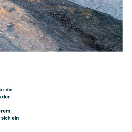
ür die
h der
serem
 sich ein