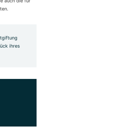
 auch die für
ten.
tgiftung
tück ihres