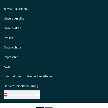
© 2026 BIOGENA
Unsere Anleihe
Unsere Aktie
Presse
Datenschutz
Impressum
AGB
Informationen zu Gesundheitsthemen
Barrierefreiheitserklärung
ÖSTERREICH
DE
EUR
https://biogena.com/de-at
https://biogena.com/de-de