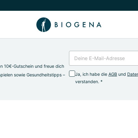
chalten
menü Wissen umschalten
en 10€-Gutschein und freue dich
Ja, ich habe die
AGB
und
Daten
pielen sowie Gesundheitstipps –
verstanden. *