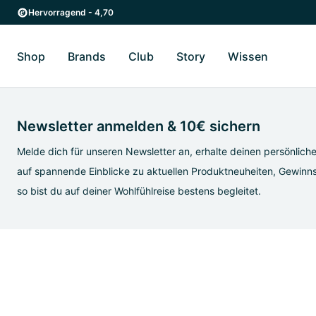
Zum Hauptinhalt springen
Zur Hauptnavigation springen
Hervorragend - 4,70
Shop
Brands
Club
Story
Wissen
Zum Untermenü Shop umschalten
Zum Untermenü Brands umschalten
Zum Untermenü Club umschalten
Zum Untermenü Story ums
Zum Unter
Newsletter anmelden & 10€ sichern
Melde dich für unseren Newsletter an, erhalte deinen persönlich
auf spannende Einblicke zu aktuellen Produktneuheiten, Gewinns
so bist du auf deiner Wohlfühlreise bestens begleitet.