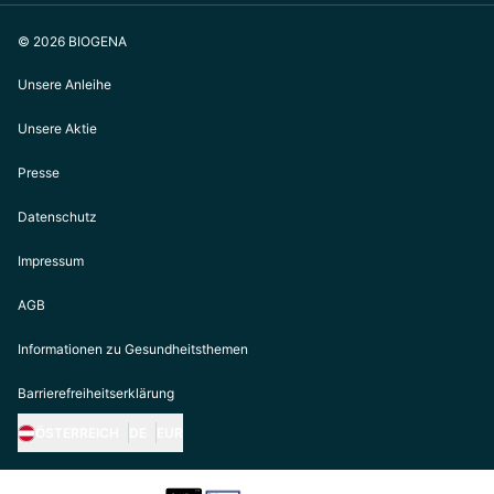
© 2026 BIOGENA
Unsere Anleihe
Unsere Aktie
Presse
Datenschutz
Impressum
AGB
Informationen zu Gesundheitsthemen
Barrierefreiheitserklärung
ÖSTERREICH
DE
EUR
https://biogena.com/de-at
https://biogena.com/de-de