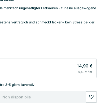
elle mehrfach ungesättigter Fettsäuren – für eine ausgewogene
bestens verträglich und schmeckt lecker – kein Stress bei der
14,90 €
0,50 € / ml
o 3-5 giorni lavorativi
Non disponibile
wishlist