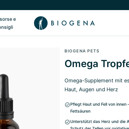
isorse e
ub
 il sottomenu di Chi siamo
Riavvia il sottomenu di Risorse e consigli
onsigli
BIOGENA PETS
Omega Tropf
Omega-Supplement mit esse
Haut, Augen und Herz
Pflegt Haut und Fell von inne
Fettsäuren
Unterstützt das Herz und die 
Schutz der Zellen vor oxidativ