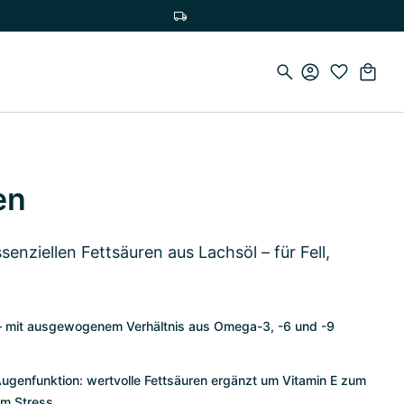
Spedizione gratuita a partire da 50 €
en
nziellen Fettsäuren aus Lachsöl – für Fell,
n – mit ausgewogenem Verhältnis aus Omega-3, -6 und -9
Augenfunktion: wertvolle Fettsäuren ergänzt um Vitamin E zum
em Stress