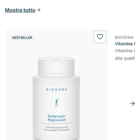
Mostra tutto
BIOGENA E
BESTSELLER
BESTSELL
wishlist.add
Vitamina D
Vitamina D3 
alta qualità