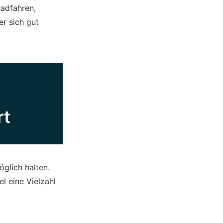
Radfahren,
er sich gut
rt
öglich halten.
l eine Vielzahl