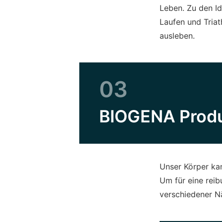
Leben. Zu den I
Laufen und Triat
ausleben.
03
BIOGENA Produ
Unser Körper kan
Um für eine reib
verschiedener Nä