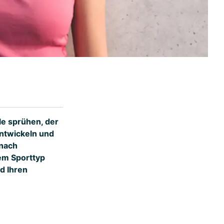
le sprühen, der
entwickeln und
 nach
hem Sporttyp
d Ihren