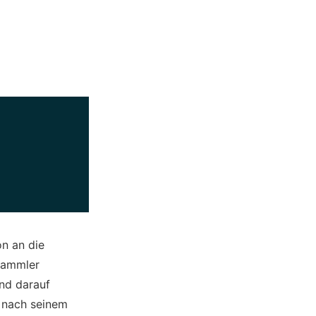
on an die
 Sammler
nd darauf
z nach seinem