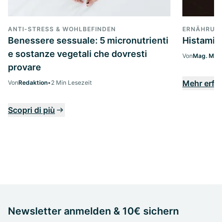
ANTI-STRESS & WOHLBEFINDEN
ERNÄHRUNG
Benessere sessuale: 5 micronutrienti
Histamin
e sostanze vegetali che dovresti
Von
Mag. Marg
provare
Mehr erfa
Von
Redaktion
•
2 Min Lesezeit
Scopri di più
Newsletter anmelden & 10€ sichern