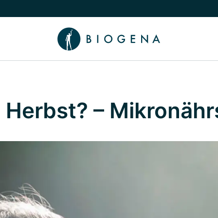
chalten
menü Wissen umschalten
n Herbst? – Mikronähr