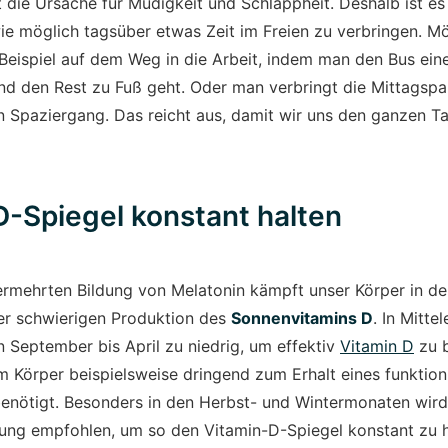
 die Ursache für Müdigkeit und Schlappheit. Deshalb ist e
wie möglich tagsüber etwas Zeit im Freien zu verbringen. M
Beispiel auf dem Weg in die Arbeit, indem man den Bus eine
und den Rest zu Fuß geht. Oder man verbringt die Mittagspa
n Spaziergang. Das reicht aus, damit wir uns den ganzen T
D-Spiegel konstant halten
ermehrten Bildung von Melatonin kämpft unser Körper in de
der schwierigen Produktion des
Sonnenvitamins D
. In Mitte
 September bis April zu niedrig, um effektiv
Vitamin D
zu b
m Körper beispielsweise dringend zum Erhalt eines funktio
nötigt. Besonders in den Herbst- und Wintermonaten wird
ng empfohlen, um so den Vitamin-D-Spiegel konstant zu h