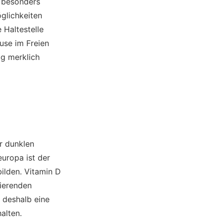
s besonders
öglichkeiten
 Haltestelle
use im Freien
ag merklich
r dunklen
leuropa ist der
ilden. Vitamin D
nierenden
 deshalb eine
alten.