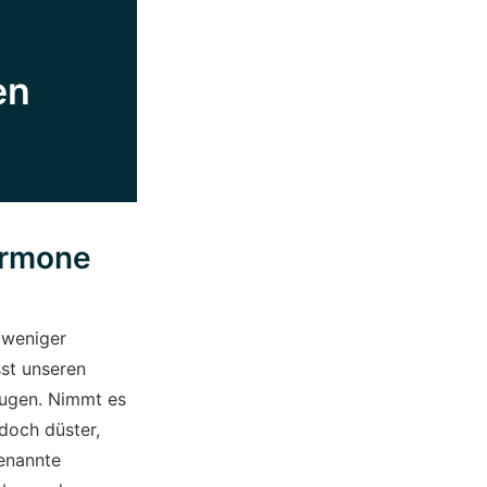
en
ormone
 weniger
st unseren
Augen. Nimmt es
jedoch düster,
genannte