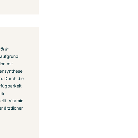
öl in
 aufgrund
ion mit
gensynthese
n. Durch die
rfügbarkeit
die
llt. Vitamin
r ärztlicher