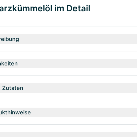
arzkümmelöl im Detail
reibung
hkeiten
& Zutaten
ukthinweise