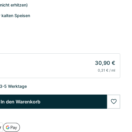
nicht erhitzen)
 kalten Speisen
30,90 €
0,31 € / ml
 3-5 Werktage
In den Warenkorb
wishlist