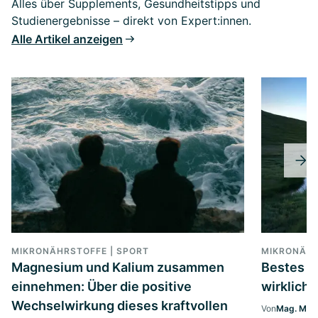
Alles über Supplements, Gesundheitstipps und
Studienergebnisse – direkt von Expert:innen.
Alle Artikel anzeigen
MIKRONÄHRSTOFFE | SPORT
MIKRONÄH
Magnesium und Kalium zusammen
Bestes A
einnehmen: Über die positive
wirklich
Wechselwirkung dieses kraftvollen
Von
Mag. Marg