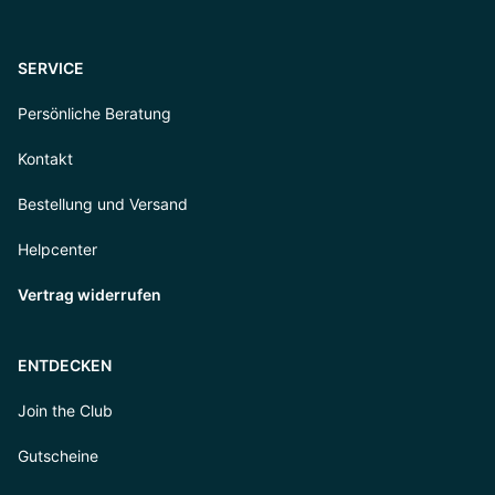
SERVICE
Persönliche Beratung
Kontakt
Bestellung und Versand
Helpcenter
Vertrag widerrufen
ENTDECKEN
Join the Club
Gutscheine