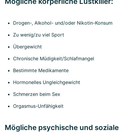
Mögliche körperliche Lustkiller:
Drogen-, Alkohol- und/oder Nikotin-Konsum
Zu wenig/zu viel Sport
Übergewicht
Chronische Müdigkeit/Schlafmangel
Bestimmte Medikamente
Hormonelles Ungleichgewicht
Schmerzen beim Sex
Orgasmus-Unfähigkeit
Mögliche psychische und soziale