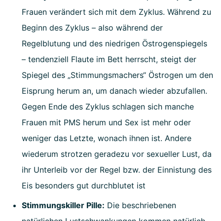
Frauen verändert sich mit dem Zyklus. Während zu
Beginn des Zyklus – also während der
Regelblutung und des niedrigen Östrogenspiegels
– tendenziell Flaute im Bett herrscht, steigt der
Spiegel des „Stimmungsmachers“ Östrogen um den
Eisprung herum an, um danach wieder abzufallen.
Gegen Ende des Zyklus schlagen sich manche
Frauen mit PMS herum und Sex ist mehr oder
weniger das Letzte, wonach ihnen ist. Andere
wiederum strotzen geradezu vor sexueller Lust, da
ihr Unterleib vor der Regel bzw. der Einnistung des
Eis besonders gut durchblutet ist
Stimmungskiller Pille:
Die beschriebenen