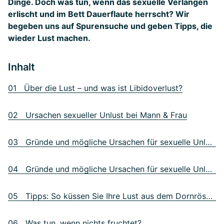
Dinge. Doch was tun, wenn das sexuelle Verlangen
erlischt und im Bett Dauerflaute herrscht? Wir
begeben uns auf Spurensuche und geben Tipps, die
wieder Lust machen.
Inhalt
01 Über die Lust – und was ist Libidoverlust?
02 Ursachen sexueller Unlust bei Mann & Frau
03 Gründe und mögliche Ursachen für sexuelle Unlust bei der Frau
04 Gründe und mögliche Ursachen für sexuelle Unlust beim Mann
05 Tipps: So küssen Sie Ihre Lust aus dem Dornröschenschlaf
06 Was tun, wenn nichts fruchtet?