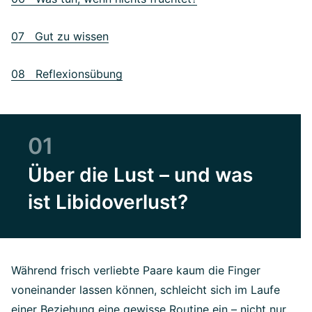
07 Gut zu wissen
08 Reflexionsübung
01
Über die Lust – und was
ist Libidoverlust?
Während frisch verliebte Paare kaum die Finger
voneinander lassen können, schleicht sich im Laufe
einer Beziehung eine gewisse Routine ein – nicht nur