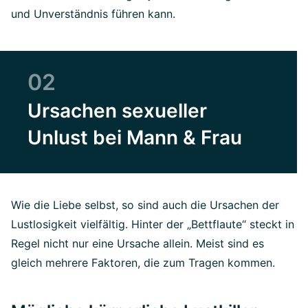
und Unverständnis führen kann.
02
Ursachen sexueller
Unlust bei Mann & Frau
Wie die Liebe selbst, so sind auch die Ursachen der
Lustlosigkeit vielfältig. Hinter der „Bettflaute“ steckt in
Regel nicht nur eine Ursache allein. Meist sind es
gleich mehrere Faktoren, die zum Tragen kommen.