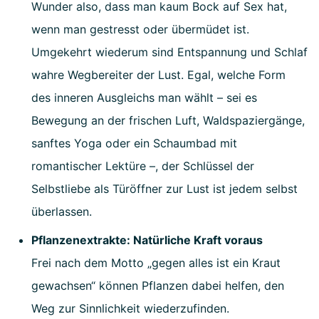
Wunder also, dass man kaum Bock auf Sex hat,
wenn man gestresst oder übermüdet ist.
Umgekehrt wiederum sind Entspannung und Schlaf
wahre Wegbereiter der Lust. Egal, welche Form
des inneren Ausgleichs man wählt – sei es
Bewegung an der frischen Luft, Waldspaziergänge,
sanftes Yoga oder ein Schaumbad mit
romantischer Lektüre –, der Schlüssel der
Selbstliebe als Türöffner zur Lust ist jedem selbst
überlassen.
Pflanzenextrakte: Natürliche Kraft voraus
Frei nach dem Motto „gegen alles ist ein Kraut
gewachsen“ können Pflanzen dabei helfen, den
Weg zur Sinnlichkeit wiederzufinden.