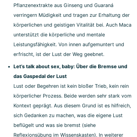
Pflanzenextrakte aus Ginseng und Guaraná
verringern Müdigkeit und tragen zur Erhaltung der
körperlichen und geistigen Vitalität bei. Auch Maca
unterstützt die körperliche und mentale
Leistungsfähigkeit. Von innen aufgemuntert und
erfrischt, ist der Lust der Weg geebnet.
Let’s talk about sex, baby: Über die Bremse und
das Gaspedal der Lust
Lust oder Begehren ist kein bloßer Trieb, kein rein
körperlicher Prozess. Beide werden sehr stark vom
Kontext geprägt. Aus diesem Grund ist es hilfreich,
sich Gedanken zu machen, was die eigene Lust
beflügelt und was sie bremst (siehe
Reflexionsübung im Wissenskasten). In weiterer