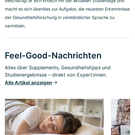
beschäftigt er sich kritisch mit der aktuellen Studienlage und
macht es sich überdies zur Aufgabe, die neuesten Erkenntnisse
der Gesundheitsforschung in verständlicher Sprache zu
vermitteln.
Feel-Good-Nachrichten
Alles über Supplements, Gesundheitstipps und
Studienergebnisse – direkt von Expert:innen.
Alle Artikel anzeigen