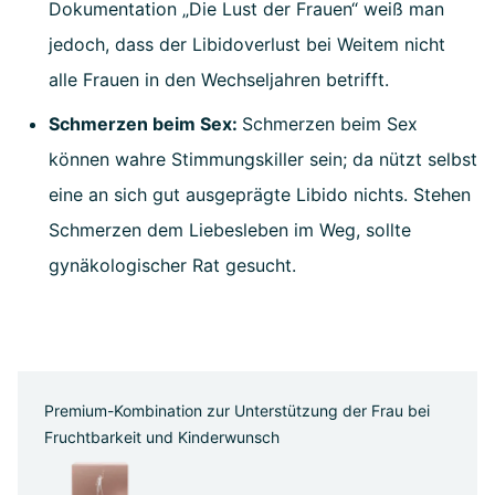
Dokumentation „Die Lust der Frauen“ weiß man
jedoch, dass der Libidoverlust bei Weitem nicht
alle Frauen in den Wechseljahren betrifft.
Schmerzen beim Sex:
Schmerzen beim Sex
können wahre Stimmungskiller sein; da nützt selbst
eine an sich gut ausgeprägte Libido nichts. Stehen
Schmerzen dem Liebesleben im Weg, sollte
gynäkologischer Rat gesucht.
Premium-Kombination zur Unterstützung der Frau bei
Fruchtbarkeit und Kinderwunsch