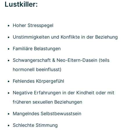
Lustkiller:
Hoher Stresspegel
Unstimmigkeiten und Konflikte in der Beziehung
Familiäre Belastungen
Schwangerschaft & Neo-Eltern-Dasein (teils
hormonell beeinflusst)
Fehlendes Körpergefühl
Negative Erfahrungen in der Kindheit oder mit
früheren sexuellen Beziehungen
Mangelndes Selbstbewusstsein
Schlechte Stimmung