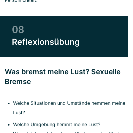
08
Reflexionsübung
Was bremst meine Lust? Sexuelle
Bremse
Welche Situationen und Umstände hemmen meine
Lust?
Welche Umgebung hemmt meine Lust?