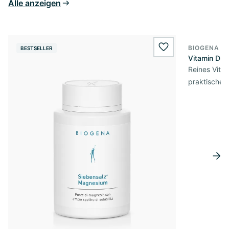
Alle anzeigen
BIOGENA E
BESTSELLER
BESTSELL
wishlist.add
Vitamin D3 
Reines Vita
praktischer