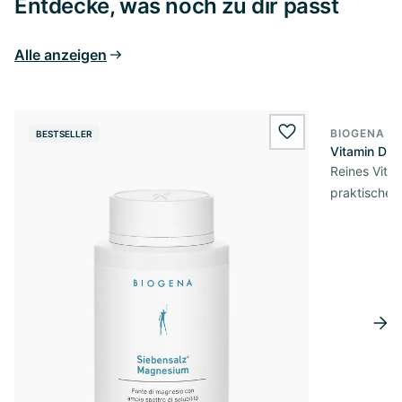
Entdecke, was noch zu dir passt
Alle anzeigen
BIOGENA E
BESTSELLER
BESTSELL
wishlist.add
Vitamin D3 
Reines Vita
praktischer