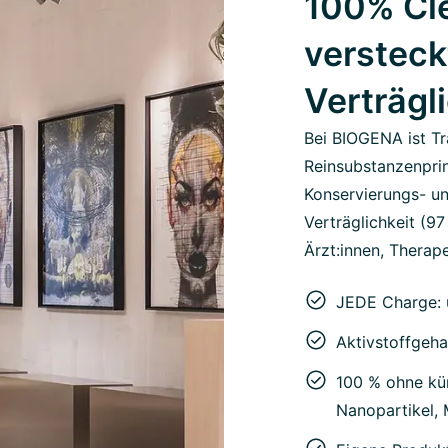
100% Cle
versteck
Verträgl
Bei BIOGENA ist Tr
Reinsubstanzenprin
Konservierungs- un
Verträglichkeit (9
Ärzt:innen, Therape
JEDE Charge: 
Aktivstoffgeha
100 % ohne kün
Nanopartikel,