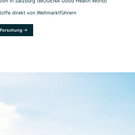
tion in Salzburg (BIOGENA Good Health World)
offe direkt von Weltmarktführern
& Forschung