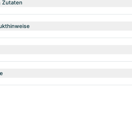
& Zutaten
ukthinweise
e