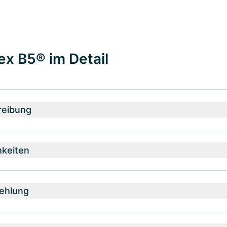
ex B5® im Detail
reibung
hkeiten
ehlung