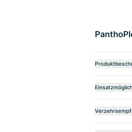
PanthoPl
Produktbesch
Einsatzmöglic
Verzehrsempf