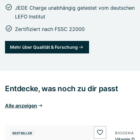
JEDE Charge unabhängig getestet vom deutschen
LEFO Institut
Zertifiziert nach FSSC 22000
Mehr über Qualität & Forschung
Entdecke, was noch zu dir passt
Alle anzeigen
BIOGENA E
BESTSELLER
BESTSELL
wishlist.add
Vitamin D3 