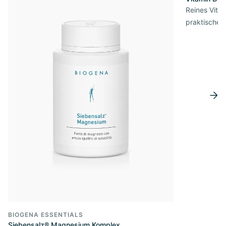
Reines Vita
praktischer
BIOGENA ESSENTIALS
Siebensalz® Magnesium Komplex