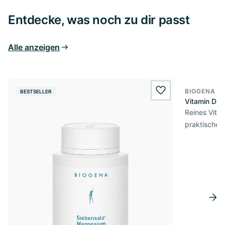
Entdecke, was noch zu dir passt
Alle anzeigen
BIOGENA E
BESTSELLER
BESTSELL
wishlist.add
Vitamin D3 
Reines Vita
praktischer