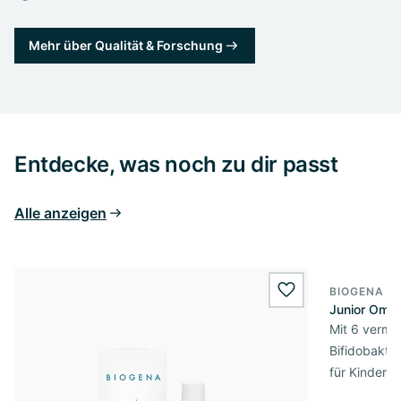
Mehr über Qualität & Forschung
Entdecke, was noch zu dir passt
Alle anzeigen
BIOGENA E
wishlist.add
Junior Omni
Mit 6 verme
Bifidobakte
für Kinder