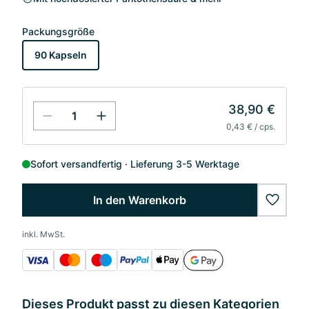
Packungsgröße
90 Kapseln
38,90 €
0,43 € / cps.
Sofort versandfertig
Lieferung 3-5 Werktage
In den Warenkorb
wishlis
inkl. MwSt.
Dieses Produkt passt zu diesen Kategorien