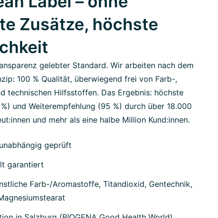
an Label – ohne
te Zusätze, höchste
ichkeit
ansparenz gelebter Standard. Wir arbeiten nach dem
zip: 100 % Qualität, überwiegend frei von Farb-,
d technischen Hilfsstoffen. Das Ergebnis: höchste
7 %) und Weiterempfehlung (95 %) durch über 18.000
ut:innen und mehr als eine halbe Million Kund:innen.
unabhängig geprüft
lt garantiert
stliche Farb-/Aromastoffe, Titandioxid, Gentechnik,
 Magnesiumstearat
tion in Salzburg (BIOGENA Good Health World)