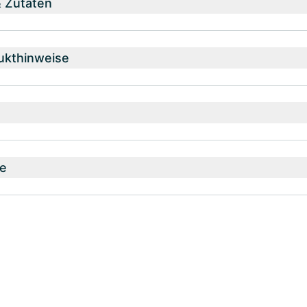
& Zutaten
ukthinweise
e