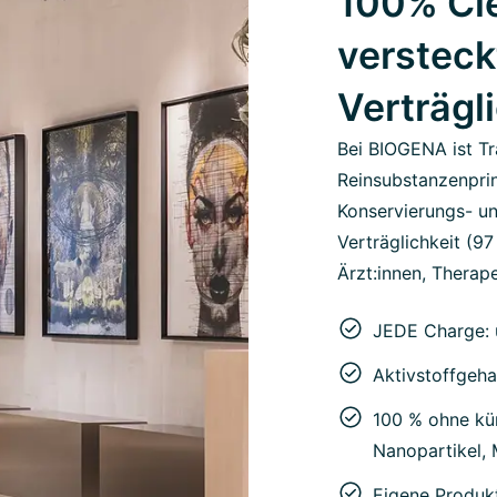
100% Cle
versteck
Verträgl
Bei BIOGENA ist Tr
Reinsubstanzenprin
Konservierungs- un
Verträglichkeit (9
Ärzt:innen, Therape
JEDE Charge: 
Aktivstoffgeha
100 % ohne kün
Nanopartikel,
Eigene Produk