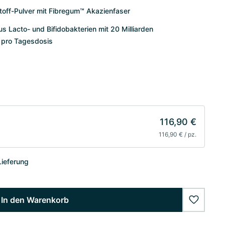
off-Pulver mit Fibregum™ Akazienfaser
 Lacto- und Bifidobakterien mit 20 Milliarden
 pro Tagesdosis
116,90 €
116,90 € / pz.
Lieferung
In den Warenkorb
wishlist