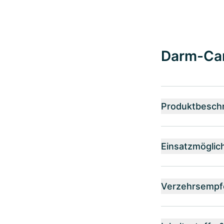
Darm-Car
Produktbesch
Einsatzmöglic
Verzehrsempf