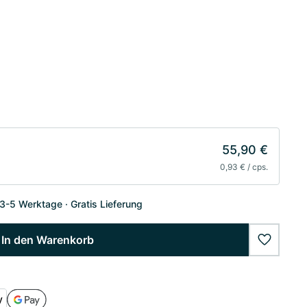
55,90 €
0,93 € / cps.
 3-5 Werktage
Gratis Lieferung
In den Warenkorb
wishlist