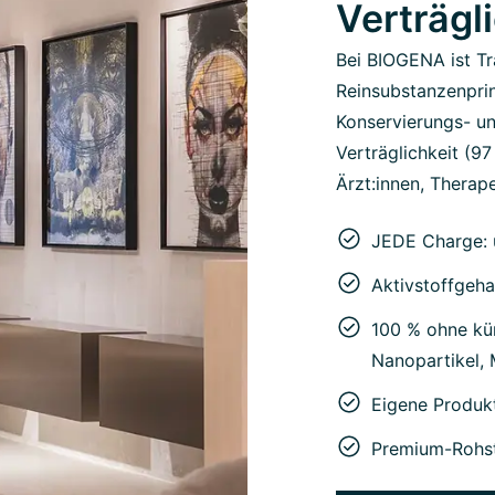
Verträgl
Bei BIOGENA ist Tr
Reinsubstanzenprin
Konservierungs- un
Verträglichkeit (9
Ärzt:innen, Therape
JEDE Charge: 
Aktivstoffgeha
100 % ohne kün
Nanopartikel,
Eigene Produk
Premium-Rohst