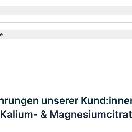
e
hrungen unserer Kund:inne
Kalium- & Magnesiumcitra