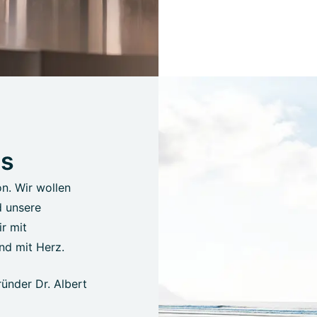
us
on. Wir wollen
d unsere
r mit
nd mit Herz.
ünder Dr. Albert