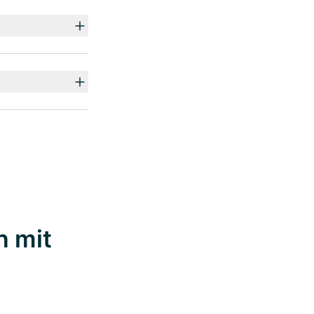
n mit
t