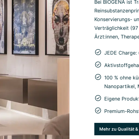
Bei BIOGENA ist Tr
Reinsubstanzenprin
Konservierungs- un
Verträglichkeit (9
Ärzt:innen, Therape
JEDE Charge: 
Aktivstoffgeha
100 % ohne kün
Nanopartikel,
Eigene Produk
Premium-Rohst
Mehr zu Qualität 