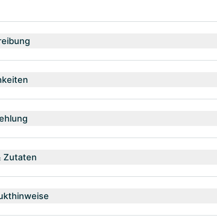
reibung
hkeiten
ehlung
& Zutaten
ukthinweise