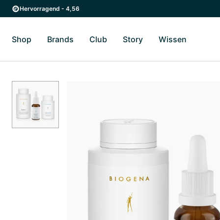
Zum Hauptinhalt springen
Zur Hauptnavigation springen
Hervorragend - 4,56
Shop
Brands
Club
Story
Wissen
Zum Untermenü Shop umschalten
Zum Untermenü Brands umschalten
Zum Untermenü Club umschalten
Zum Untermenü Story ums
Zum Unter