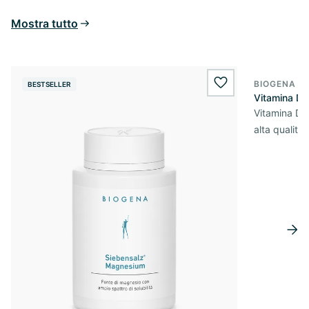
Mostra tutto
BIOGENA E
BESTSELLER
BESTSELL
wishlist.add
Vitamina D
Vitamina D3 
alta qualità