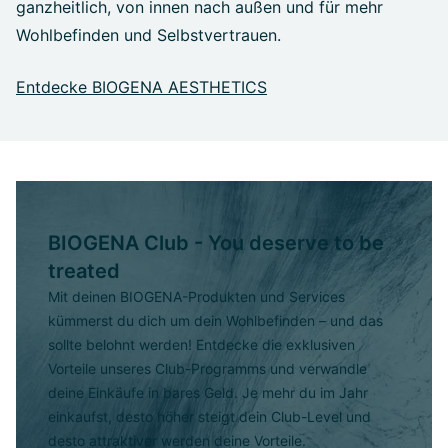
ganzheitlich, von innen nach außen und für mehr
Wohlbefinden und Selbstvertrauen.
Entdecke BIOGENA AESTHETICS
BIOGENA Club - You deserve to be
treated
Mit deinen BIOGENA-Produkten und Services
kümmerst du dich um dein Wohlbefinden – und das
sollte belohnt werden! Entdecke die exklusiven
Vorteile unseres Club-Programms und verwandle
deine Einkäufe in bares Geld. Je mehr du im Jahr
einkaufst, desto höher steigt dein Club-Level und
desto attraktiver werden deine Vorteile.