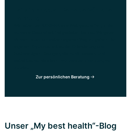
Let's talk goals - Deine persönliche
Beratung
Wir haben bei BIOGENA eine Welt geschaffen, in der
du deine Gesundheit frei gestalten kannst. Wir geben
dir den Raum, um deinen eigenen Weg zu gehen – im
eigenen Rhythmus, mit echter Orientierung und
hochwertigen Lösungen, die zu dir passen. Und
dabei bist du nie allein –
wir beraten dich dort, wo
du bist.
Zur persönlichen Beratung
Unser „My best health“-Blog