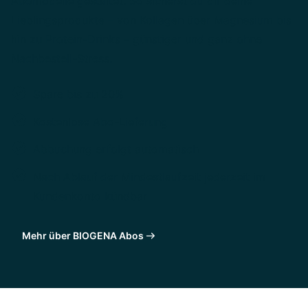
Abomodelle gestaltet. So sicherst du dir deine
Lieblingsprodukte – von Kollagen über Magnesium bis
hin zu Protein-Drinks – günstiger und ganz ohne
Nachbestell-Stress.
Spare bis zu 20%
Kostenlose Abo-Lieferung
Abbuchung erfolgt automatisch
Nach Ablauf der Mindestlaufzeit jederzeit im
Kundenkonto kündbar
Mehr über BIOGENA Abos