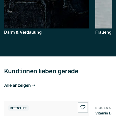
Darm & Verdauung
Frauenges
Kund:innen lieben gerade
Alle anzeigen
BIOGENA E
BESTSELLER
BESTSELL
wishlist.add
Vitamin D3 