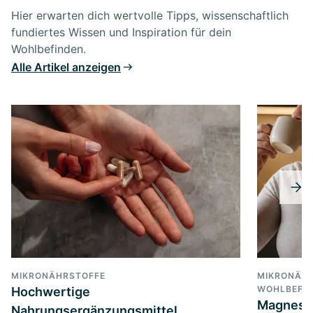
Hier erwarten dich wertvolle Tipps, wissenschaftlich
fundiertes Wissen und Inspiration für dein
Wohlbefinden.
Alle Artikel anzeigen
MIKRONÄHRSTOFFE
MIKRONÄHR
WOHLBEFIN
Hochwertige
Magnesi
Nahrungsergänzungsmittel