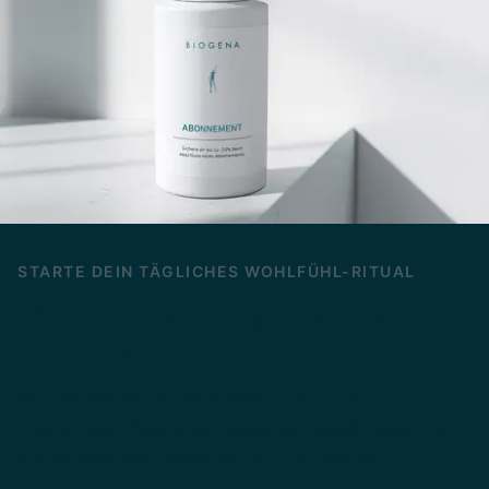
STARTE DEIN TÄGLICHES WOHLFÜHL-RITUAL
Bis zu 20 % Rabatt auf dein
Wohlfühl-Abo
Studien zeigen:
Der Schlüssel zu spürbaren
Ergebnissen liegt in der Regelmäßigkeit
. Damit dir
das leichter fällt, haben wir für dich flexible