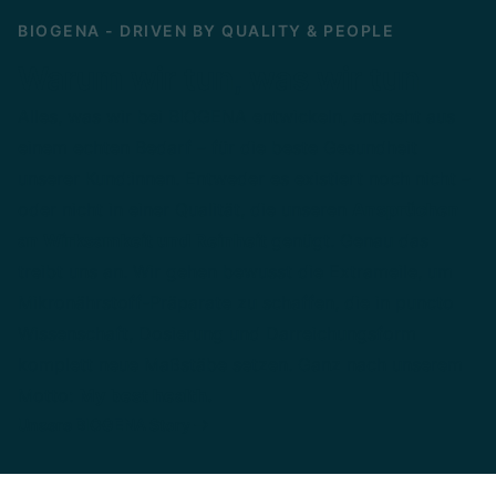
BIOGENA - DRIVEN BY QUALITY & PEOPLE
Warum wir tun, was wir tun
Alles, was wir bei BIOGENA entwickeln, entsteht aus
einem echten Bedarf – für die beste Gesundheit
unserer Kund:innen. Entweder es existiert noch nicht –
oder nicht in einer Qualität, die unseren
Ansprüchen
an Wirksamkeit und Reinheit
genügt. Genau das
treibt uns an. Wir gehen bewusst die Extrameile, um
Mikronährstoff-Präparate zu schaffen, die in puncto
Wissenschaft, Dosierung und Darreichungsform
komplett neue Maßstäbe setzen. Ganz nach unserem
Motto:
My best health.
Unsere BIOGENA Story