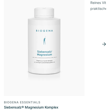
Reines Vita
praktischer
BIOGENA ESSENTIALS
Siebensalz® Magnesium Komplex