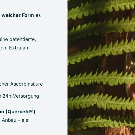
n welcher Form
es
ine patentierte,
dem Extra an
cher Ascorbinsäure
ne 24h-Versorgung
in (Quercefit®)
 Anbau – als