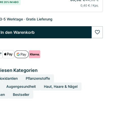
RE 20% IM ABO
0,40 € / Kps.
 3-5 Werktage
Gratis Lieferung
In den Warenkorb
wishlist
diesen Kategorien
ioxidantien
Pflanzenstoffe
Augengesundheit
Haut, Haare & Nägel
sen
Bestseller