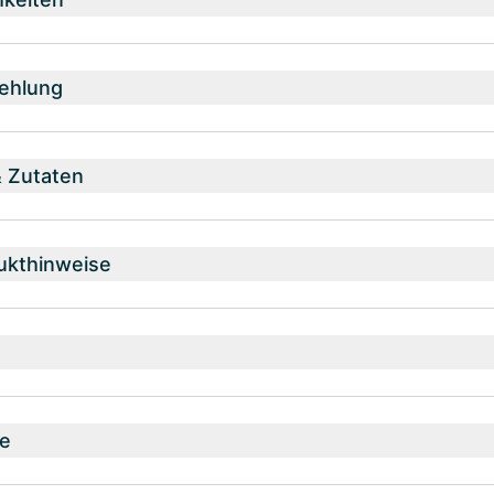
ehlung
& Zutaten
ukthinweise
e