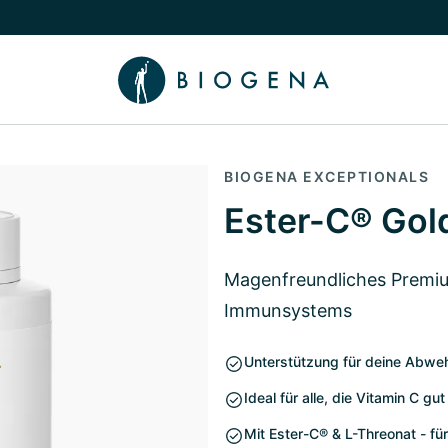
chalten
menü Wissen umschalten
BIOGENA EXCEPTIONALS
Ester-C® Gol
Magenfreundliches Premiu
Immunsystems
Unterstützung für deine Abwe
Ideal für alle, die Vitamin C g
Mit Ester-C® & L-Threonat - fü