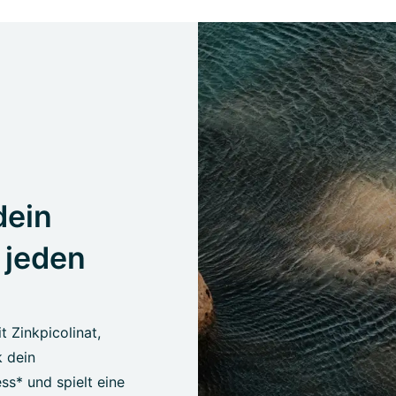
dein
 jeden
t Zinkpicolinat,
k dein
ss* und spielt eine