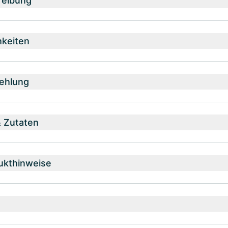
reibung
hkeiten
ehlung
& Zutaten
ukthinweise