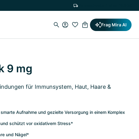
Versandkostenfrei ab 19,90€
Frag Mira AI
nk 9 mg
bindungen für Immunsystem, Haut, Haare &
e smarte Aufnahme und gezielte Versorgung in einem Komplex
und schützt vor oxidativem Stress*
are und Nägel*