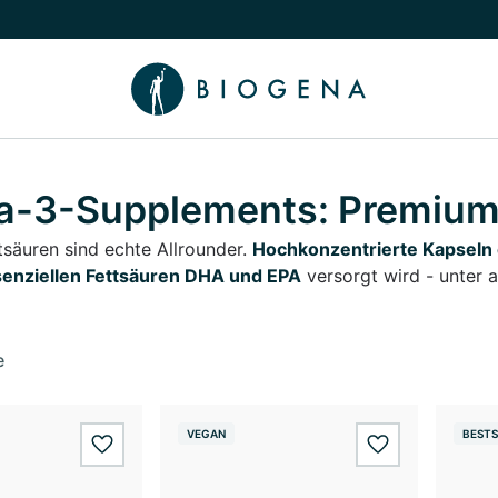
chalten
menü Wissen umschalten
-3-Supplements: Premium 
säuren sind echte Allrounder.
Hochkonzentrierte Kapseln 
enziellen Fettsäuren DHA und EPA
versorgt wird - unter
e
VEGAN
BESTS
wishlist.add
wishlist.add