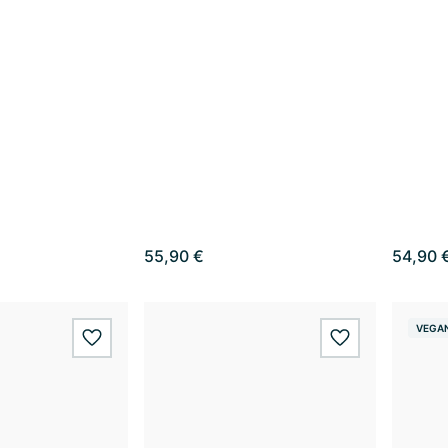
55,90 €
54,90 
VEGA
wishlist.add
wishlist.add