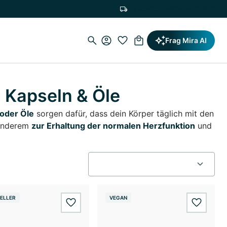
Versandkostenfrei ab 19,90€
Frag Mira AI
Kapseln & Öle
oder Öle
sorgen dafür, dass dein Körper täglich mit den
 anderem
zur Erhaltung der normalen Herzfunktion
und
ELLER
VEGAN
wishlist.add
wishlis