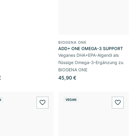
BIOGENA ONE
ADD+ ONE OMEGA-3 SUPPORT
Veganes DHA+EPA-Algenöl als
flüssige Omega-3-Ergänzung zu
BIOGENA ONE
€
45,90 €
N
VEGAN
wishlist.add
wishlis