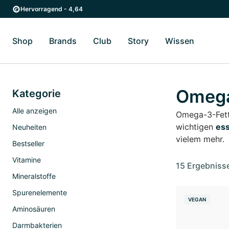
Zum Hauptinhalt springen
Zur Hauptnavigation springen
Hervorragend - 4,64
Shop
Brands
Club
Story
Wissen
Zum Untermenü Shop umschalten
Zum Untermenü Brands umschalten
Zum Untermenü Club umschalten
Zum Untermenü Story ums
Zum Unter
Omega
Kategorie
Alle anzeigen
Omega-3-Fett
wichtigen
ess
Neuheiten
vielem mehr.
Bestseller
Vitamine
15 Ergebniss
Mineralstoffe
Spurenelemente
VEGAN
Aminosäuren
Darmbakterien