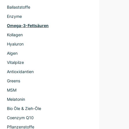
Ballaststoffe
Enzyme
Omega-3-Fettsäuren
Kollagen
Hyaluron
Algen
Vitalpilze
Antioxidantien
Greens
MSM
Melatonin
Bio Öle & Zieh-Öle
Coenzym Q10
Pflanzenstoffe