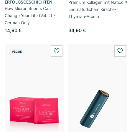
ERFOLGSGESCHICHTEN
Premium Kollagen mit Naticol®
How Micronutrients Can
und natürlichem Kirsche-
Change Your Life (Vol. 2) -
Thymian-Aroma
German Only
14,90 €
34,90 €
VEGAN
wishlist.add
wishl