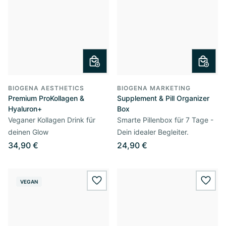
BIOGENA AESTHETICS
BIOGENA MARKETING
Premium ProKollagen &
Supplement & Pill Organizer
Hyaluron+
Box
Veganer Kollagen Drink für
Smarte Pillenbox für 7 Tage -
deinen Glow
Dein idealer Begleiter.
34,90 €
24,90 €
VEGAN
wishlist.add
wishl