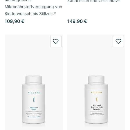
Zahnfleisch und Zellschutz*
Mikronährstoffversorgung von
Kinderwunsch bis Stillzeit.*
109,90 €
149,90 €
wishlist.add
wishl