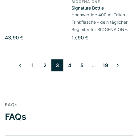
BIOGENA ONE
Signature Bottle
Hochwertige 400 ml Tritan-
Trinkflasche - dein täglicher
Begleiter für BIOGENA ONE.
43,90 €
17,90 €
1
2
3
4
5
…
19
6
7
8
9
10
11
12
13
14
15
16
17
18
FAQs
FAQs