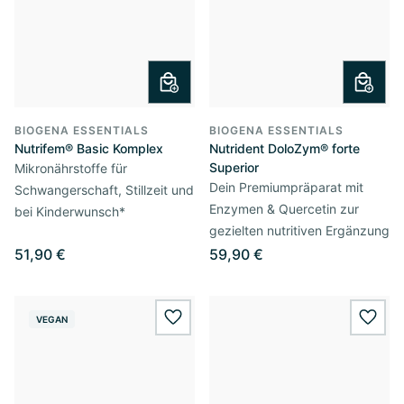
BIOGENA ESSENTIALS
BIOGENA ESSENTIALS
Nutrifem® Basic Komplex
Nutrident DoloZym® forte
Superior
Mikronährstoffe für
Dein Premiumpräparat mit
Schwangerschaft, Stillzeit und
Enzymen & Quercetin zur
bei Kinderwunsch*
gezielten nutritiven Ergänzung
51,90 €
59,90 €
VEGAN
wishlist.add
wishl