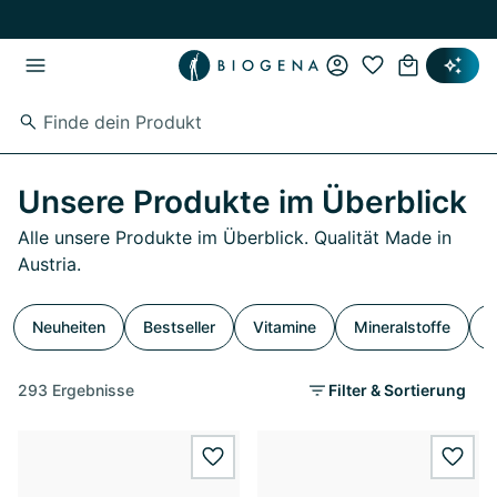
Zum Hauptinhalt springen
Zur Hauptnavigation springen
Unsere Produkte im Überblick
Alle unsere Produkte im Überblick. Qualität Made in
Austria.
Neuheiten
Bestseller
Vitamine
Mineralstoffe
S
293 Ergebnisse
Filter & Sortierung
wishlist.add
wishl