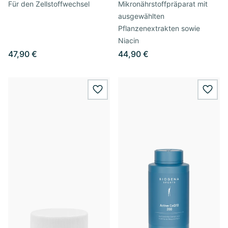
Für den Zellstoffwechsel
Mikronährstoffpräparat mit
ausgewählten
Pflanzenextrakten sowie
Niacin
47,90 €
44,90 €
wishlist.add
wishl