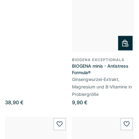
BIOGENA EXCEPTIONALS
BIOGENA minis - Antistress
Formula®
Ginsengwurzel-Extrakt,
Magnesium und B-Vitamine in
Probiergröße
38,90 €
9,90 €
wishlist.add
wishl