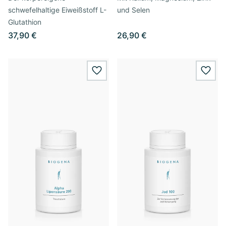
schwefelhaltige Eiweißstoff L-
und Selen
Glutathion
37,90 €
26,90 €
wishlist.add
wishl