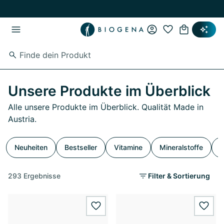
Zum Hauptinhalt springen
Zur Hauptnavigation springen
Unsere Produkte im Überblick
Alle unsere Produkte im Überblick. Qualität Made in
Austria.
Neuheiten
Bestseller
Vitamine
Mineralstoffe
S
293 Ergebnisse
Filter & Sortierung
wishlist.add
wishl