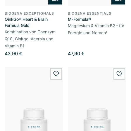
BIOGENA EXCEPTIONALS
BIOGENA ESSENTIALS
QinkGo® Heart & Brain
M-Formula®
Formula Gold
Magnesium & Vitamin B2 - für
Kombination von Coenzym
Energie und Nerven!
Q10, Ginkgo, Acerola und
Vitamin B1
43,90 €
47,90 €
wishlist.add
wishl