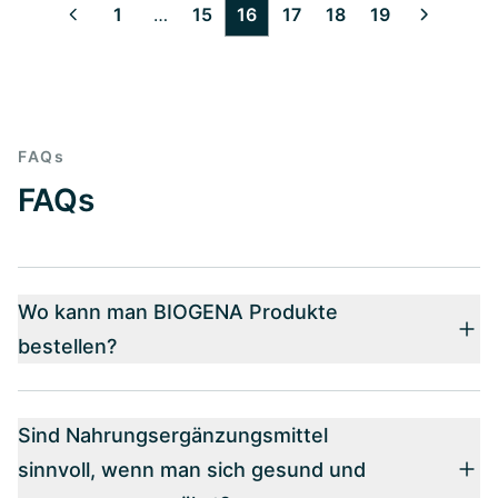
1
…
15
16
17
18
19
2
3
4
5
6
7
8
9
10
11
12
13
14
FAQs
FAQs
Wo kann man BIOGENA Produkte
bestellen?
Sind Nahrungsergänzungsmittel
sinnvoll, wenn man sich gesund und