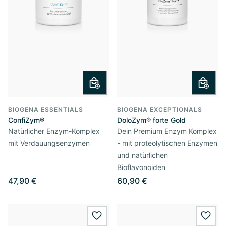
BIOGENA ESSENTIALS
BIOGENA EXCEPTIONALS
ConfiZym®
DoloZym® forte Gold
Natürlicher Enzym-Komplex
Dein Premium Enzym Komplex
mit Verdauungsenzymen
- mit proteolytischen Enzymen
und natürlichen
Bioflavonoiden
47,90 €
60,90 €
wishlist.add
wishl