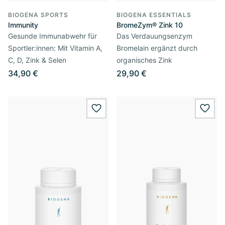
BIOGENA SPORTS
BIOGENA ESSENTIALS
Immunity
BromeZym® Zink 10
Gesunde Immunabwehr für
Das Verdauungsenzym
Sportler:innen: Mit Vitamin A,
Bromelain ergänzt durch
C, D, Zink & Selen
organisches Zink
34,90 €
29,90 €
wishlist.add
wishl