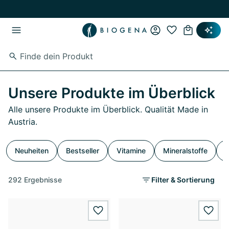
Zum Hauptinhalt springen
Zur Hauptnavigation springen
Unsere Produkte im Überblick
Alle unsere Produkte im Überblick. Qualität Made in
Austria.
Neuheiten
Bestseller
Vitamine
Mineralstoffe
S
292 Ergebnisse
Filter & Sortierung
wishlist.add
wishl