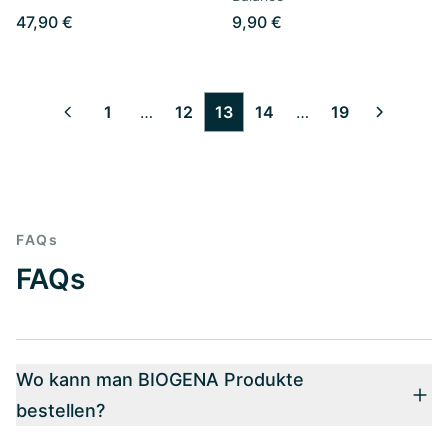
47,90 €
9,90 €
1
…
12
13
14
…
19
2
3
4
5
6
7
8
9
10
11
15
16
17
18
FAQs
FAQs
Wo kann man BIOGENA Produkte
bestellen?