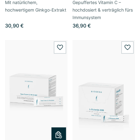
Mit natürlichem,
Gepuffertes Vitamin C –
hochwertigem Ginkgo-Extrakt
hochdosiert & verträglich fürs
Immunsystem
30,90 €
36,90 €
wishlist.add
wishl