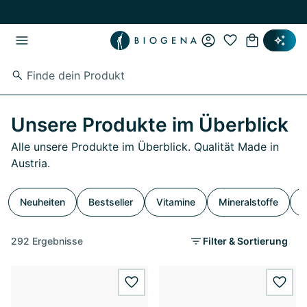
Zum Hauptinhalt springen
Zur Hauptnavigation springen
Unsere Produkte im Überblick
Alle unsere Produkte im Überblick. Qualität Made in
Austria.
Neuheiten
Bestseller
Vitamine
Mineralstoffe
S
292 Ergebnisse
Filter & Sortierung
wishlist.add
wishl