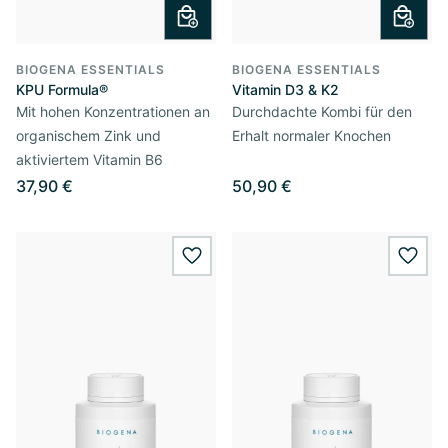
BIOGENA ESSENTIALS
BIOGENA ESSENTIALS
KPU Formula®
Vitamin D3 & K2
Mit hohen Konzentrationen an
Durchdachte Kombi für den
organischem Zink und
Erhalt normaler Knochen
aktiviertem Vitamin B6
37,90 €
50,90 €
wishlist.add
wishl