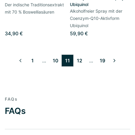
Ubiquinol
Der indische Traditionsextrakt
Alkoholfreier Spray mit der
mit 70 % Boswelliasäuren
Coenzym-Q10-Aktivform
Ubiquinol
34,90 €
59,90 €
1
…
10
11
12
…
19
2
3
4
5
6
7
8
9
13
14
15
16
17
18
FAQs
FAQs