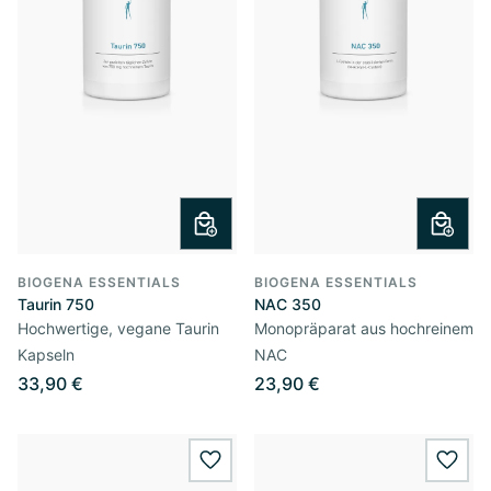
BIOGENA ESSENTIALS
BIOGENA ESSENTIALS
Taurin 750
NAC 350
Hochwertige, vegane Taurin
Monopräparat aus hochreinem
Kapseln
NAC
33,90 €
23,90 €
wishlist.add
wishl