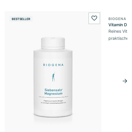
BIOGENA E
BESTSELLER
BESTSELL
wishlist.add
Vitamin D3 
Reines Vita
praktischer