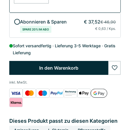
Abonnieren & Sparen
€ 37,52
€ 46,90
€ 0,63 / Kps.
SPARE 20% IM ABO
Sofort versandfertig
Lieferung 3-5 Werktage
Gratis
Lieferung
In den Warenkorb
wishlis
inkl. MwSt.
Dieses Produkt passt zu diesen Kategorien