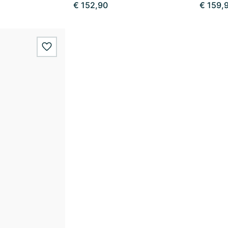
€ 152,90
€ 159,
wishlist.add