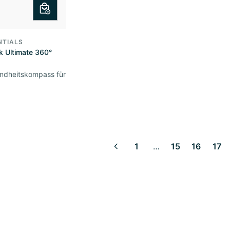
NTIALS
k Ultimate 360°
ndheitskompass für
1
…
15
16
17
2
3
4
5
6
7
8
9
10
11
12
13
14