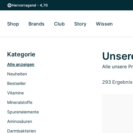
Zum Hauptinhalt springen
Zur Hauptnavigation springen
Hervorragend - 4,70
Shop
Brands
Club
Story
Wissen
Zum Untermenü Shop umschalten
Zum Untermenü Brands umschalten
Zum Untermenü Club umschalten
Zum Untermenü Story ums
Zum Unter
Unser
Kategorie
Alle anzeigen
Alle unsere P
Neuheiten
293 Ergebnis
Bestseller
Vitamine
Mineralstoffe
Spurenelemente
Aminosäuren
Darmbakterien